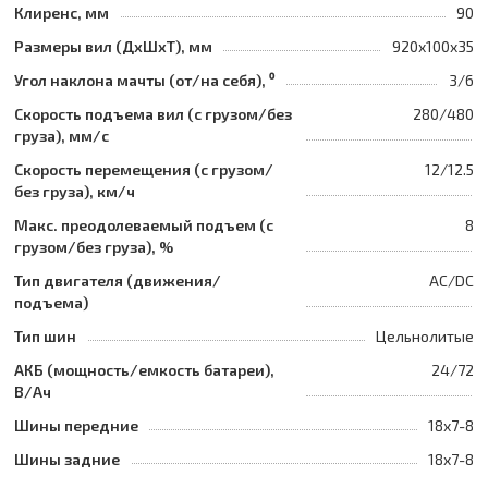
Клиренс, мм
90
Размеры вил (ДхШхТ), мм
920x100x35
Угол наклона мачты (от/на себя), ⁰
3/6
Скорость подъема вил (с грузом/без
280/480
груза), мм/с
Скорость перемещения (с грузом/
12/12.5
без груза), км/ч
Макс. преодолеваемый подъем (с
8
грузом/без груза), %
Тип двигателя (движения/
AC/DC
подъема)
Тип шин
Цельнолитые
АКБ (мощность/емкость батареи),
24/72
В/Ач
Шины передние
18x7-8
Шины задние
18x7-8