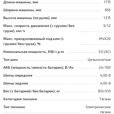
Длина машины, мм
1775
Ширина машины, мм
856
Высота машины (по рулю), мм
1375
Макс. скорость движения (с грузом/без
9/12
груза), км/ч
Макс. преодолеваемый подъем (с
6%Х20
грузом/без груза), %
Номинальная мощность, KW/r.p.m
3,0 (AC)
Тип шин
Цельнолитые
АКБ (мощность/емкость батареи), В/Ач
24/350
Шины передние
4,00-8
Шины задние
4,00-8
Вес (с батареей/без батареи), кг
810/510
Категория техники
Тягачи
Тип техники
Электрические
тягачи