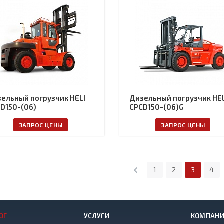
ельный погрузчик HELI
Дизельный погрузчик HEL
D150-(06)
CPCD150-(06)G
ЗАПРОС ЦЕНЫ
ЗАПРОС ЦЕНЫ
1
2
3
4
ОГ
УСЛУГИ
КОМПАН