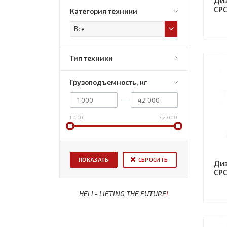
Диз
CPC
Категория техники
Все
Тип техники
Грузоподъемность, кг
1 000
42 000
СБРОСИТЬ
Диз
CPC
HELI - LIFTING THE FUTURE
!